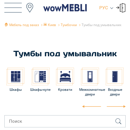
РУС
🏠
🌇
Мебель под заказ
Киев
Тумбочки
Тумбы под умывальник
Тумбы под умывальник
Шкафы
Шкафы-купе
Кровати
Межкомнатные
Входные
двери
двери