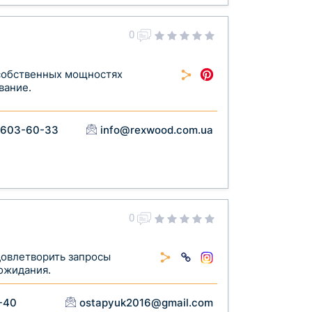
0
 собственных мощностях
вание.
 603-60-33
info@rexwood.com.ua
0
довлетворить запросы
 ожидания.
-40
ostapyuk2016@gmail.com