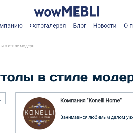
омпанию
Фотогалерея
Блог
Новости
О 
ы в стиле модерн
толы в стиле моде
Компания "Konelli Home"
Занимаемся любимым делом уже