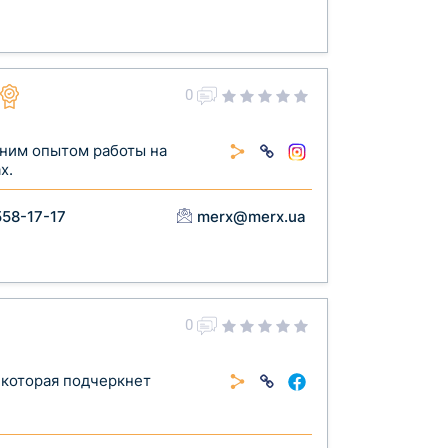
0
ним опытом работы на
х.
558-17-17
merx@merx.ua
0
 которая подчеркнет