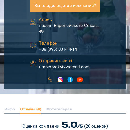
Вы владелец этой компании?
Адрес
просп. Европейского Союза,
49
Телефон
+38 (096) 031-14-14
Отправить email
timberprokyiv@gmail.com
Инфо
Отзывы (4)
Фотогалерея
5.0
/5
Оценка компании:
(20 оценок)