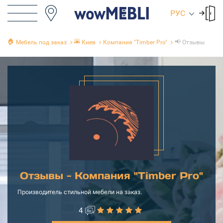
РУС
🏠
🌇
📢
Мебель под заказ
Киев
Компания "Timber Pro"
Отзывы
Отзывы - Компания "Timber Pro"
Производитель стильной мебели на заказ.
4