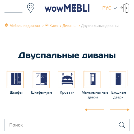
РУС
🏠
🌇
Мебель под заказ
Киев
Диваны
Двуспальные диваны
Двуспальные диваны
Шкафы
Шкафы-купе
Кровати
Межкомнатные
Входные
двери
двери