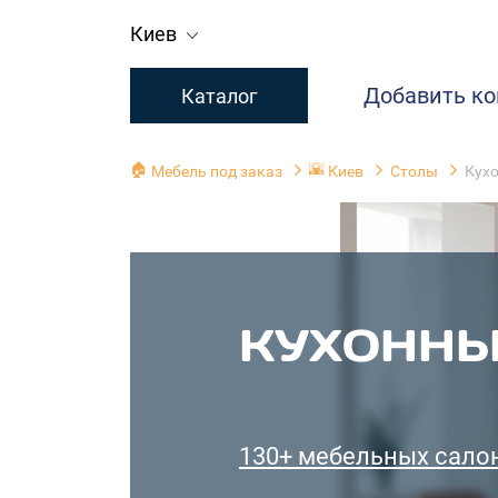
Киев
Добавить к
Каталог
🏠
🌇
Мебель под заказ
Киев
Столы
Кух
КУХОННЫ
130+ мебельных сало