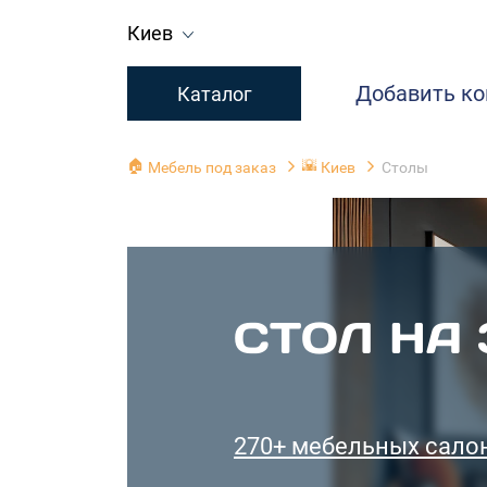
Киев
Добавить к
Каталог
🏠
🌇
Мебель под заказ
Киев
Столы
СТОЛ НА 
270+ мебельных сало