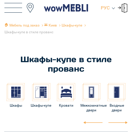
РУС
🏠
🌇
Мебель под заказ
Киев
Шкафы-купе
Шкафы-купе в стиле прованс
Шкафы-купе в стиле
прованс
Шкафы
Шкафы-купе
Кровати
Межкомнатные
Входные
двери
двери