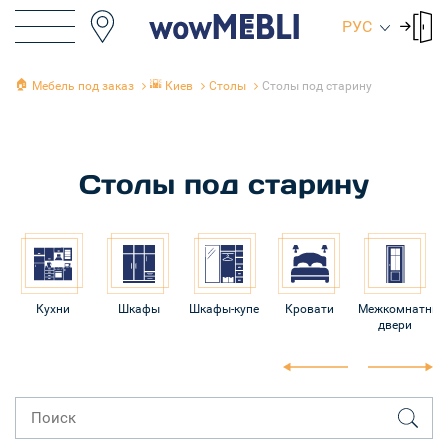
РУС
🏠
🌇
Мебель под заказ
Киев
Столы
Столы под старину
Столы под старину
ни
Шкафы
Шкафы-купе
Кровати
Межкомнатные
Входные
двери
двери