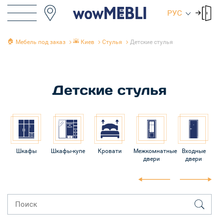
РУС
🏠
🌇
Мебель под заказ
Киев
Стулья
Детские стулья
Детские стулья
Шкафы
Шкафы-купе
Кровати
Межкомнатные
Входные
двери
двери