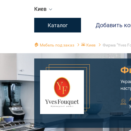
Киев
Добавить к
Каталог
🏠
🌇
Мебель под заказ
Киев
Фирма "Yves F
Ф
Укра
наст