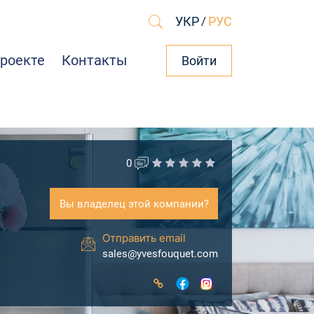
УКР
/
РУС
проекте
Контакты
Войти
0
Вы владелец этой компании?
Отправить email
sales@yvesfouquet.com