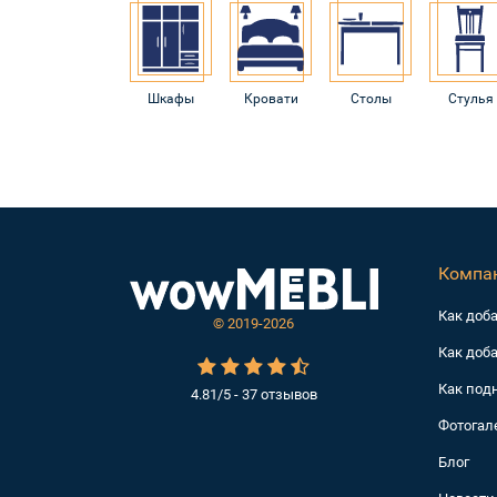
Шкафы
Кровати
Столы
Стулья
Компа
Как доб
©
2019-2026
Как доба
Как под
4.81/5 - 37 отзывов
Фотогал
Блог