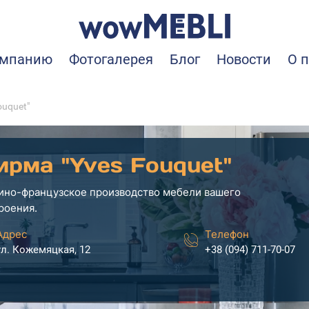
омпанию
Фотогалерея
Блог
Новости
О 
ouquet"
ирма "Yves Fouquet"
ино-французское производство мебели вашего
роения.
Адрес
Телефон
ул. Кожемяцкая, 12
+38 (094) 711-70-07