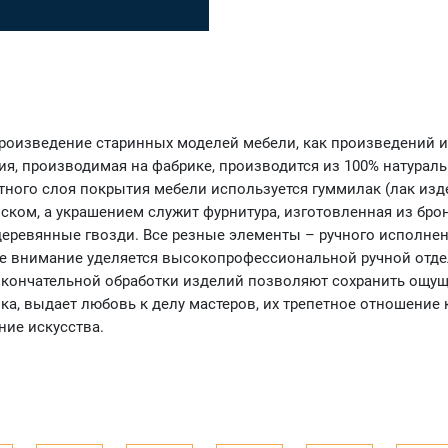
роизведение старинных моделей мебели, как произведений ис
ция, производимая на фабрике, производится из 100% натура
тного слоя покрытия мебели используется гуммилак (лак изд
ком, а украшением служит фурнитура, изготовленная из бро
еревянные гвозди. Все резные элементы – ручного исполнени
е внимание уделяется высокопрофессиональной ручной отде
окончательной обработки изделий позволяют сохранить ощуще
лка, выдает любовь к делу мастеров, их трепетное отношение
ие искусства.