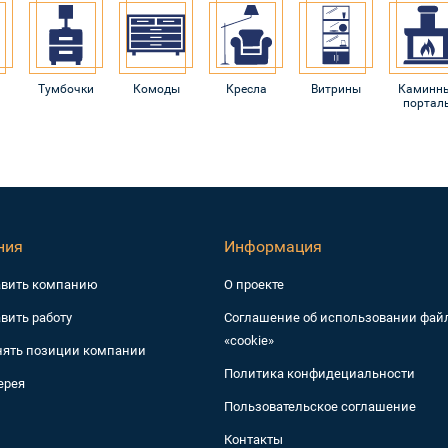
Тумбочки
Комоды
Кресла
Витрины
Каминн
портал
ния
Информация
авить компанию
О проекте
вить работу
Соглашение об использовании фай
«cookie»
нять позиции компании
Политика конфидециальности
ерея
Пользовательское соглашение
Контакты