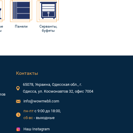
ые
Панели
Серванты,
ы
буфеты
Контакты
65078, Украина, Одесская обл., г.
Одесса, ул. Космонавтов 32, офис 7004
лов
info@wowmebli.com
пн-пт
с 9:00 до 18:00,
сб-вс
- выходные
Наш Instagram