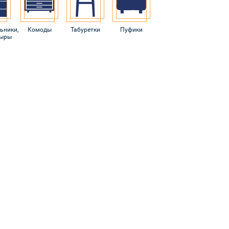
ьники,
Комоды
Табуретки
Пуфики
ыры