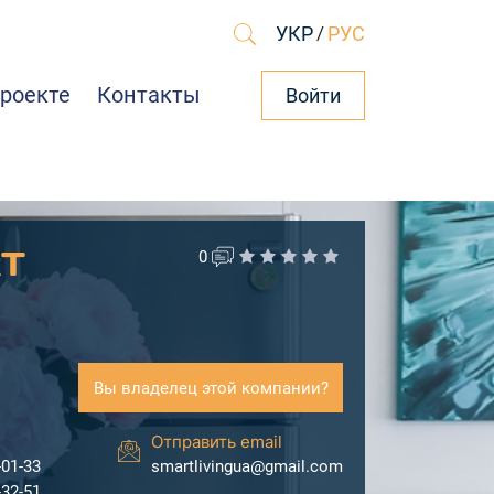
УКР
/
РУС
проекте
Контакты
Войти
RT
0
Вы владелец этой компании?
Отправить email
-01-33
smartlivingua@gmail.com
-32-51