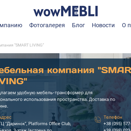
омпанию
Фотогалерея
Блог
Новости
О 
мпания "SMART LIVING"
ебельная компания "SMA
IVING"
лагаем удобную мебель-трансформер для
онального использования пространства. Доставка по
ине.
Адрес
Телефон
ТЦ "Даринок", Platforms Office Club,
+38 (095) 577
5-вход, 3-этаж (встреча по
+38 (098) 023