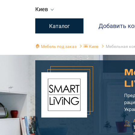
Киев
Добавить к
Каталог
🏠
🌇
Мебель под заказ
Киев
Мебельная ко
М
L
Пред
раци
Укра