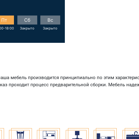
Пт
Сб
Вс
00-18:00
Закрыто
Закрыто
 наша мебель производится принципиально по этим характер
аказ проходит процесс предварительной сборки. Мебель над