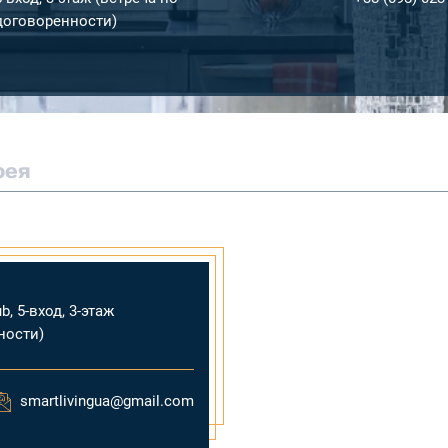
договоренности)
рея
b, 5-вход, 3-этаж
ности)
smartlivingua@gmail.com