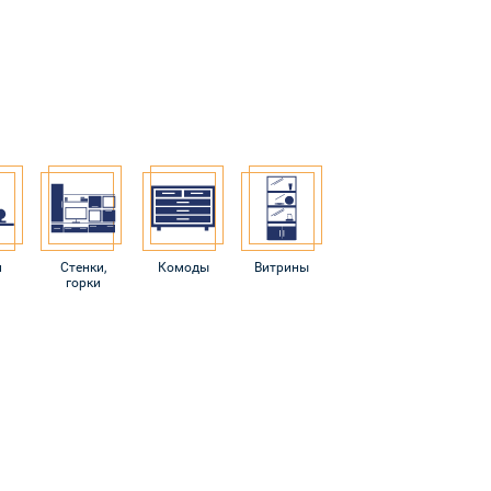
и
Стенки,
Комоды
Витрины
горки