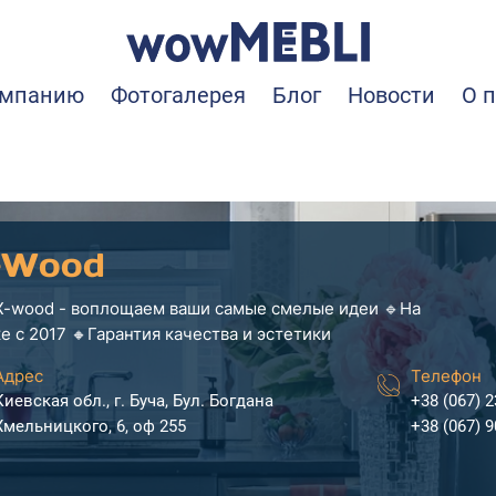
омпанию
Фотогалерея
Блог
Новости
О 
-Wood
X-wood - воплощаем ваши самые смелые идеи 🔹На
е с 2017 🔸Гарантия качества и эстетики
Адрес
Телефон
Киевская обл., г. Буча, Бул. Богдана
+38 (067) 2
Хмельницкого, 6, оф 255
+38 (067) 9