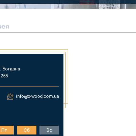
рея
л. Богдана
 255
info@x-wood.com.ua
Пт
Сб
Вс