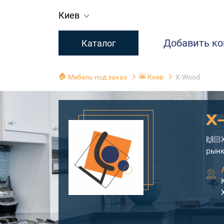
Киев
Добавить к
Каталог
🏠
🌇
Мебель под заказ
Киев
X-Wood
X
🙌🏻
рынк