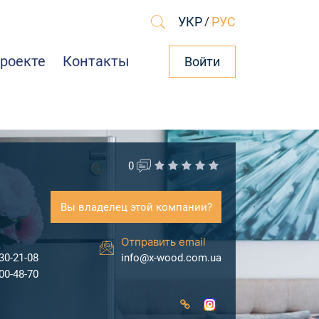
УКР
/
РУС
проекте
Контакты
Войти
0
Вы владелец этой компании?
Отправить email
30-21-08
info@x-wood.com.ua
00-48-70