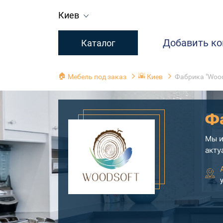
Киев
Добавить к
Каталог
🏠
🌇
Мебель под заказ
Киев
Фабрика "Wood
Ф
Мы и
акту