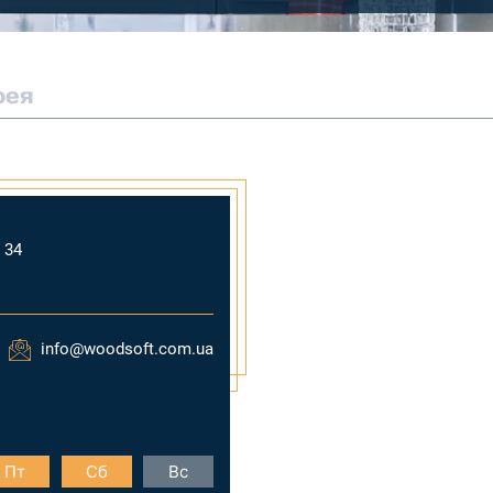
рея
 34
info@woodsoft.com.ua
Пт
Сб
Вс