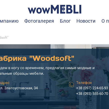
омпанию
Фотогалерея
Блог
Новости
О 
soft"
абрика "Woodsoft"
дем в ногу со временем, предлагая самые модные и
альные образцы мебели.
Адрес
Телефон
ул. Златоустовская, 34
+38 (097) 224-65-93
+38 (093) 555-60-70