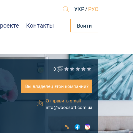
УКР
/
РУС
проекте
Контакты
Войти
0
Вы владелец этой компании?
Отправить email
info@woodsoft.com.ua