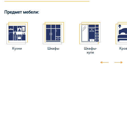
Предмет мебели:
Кухни
Шкафы
Шкафы-
Кро
купе