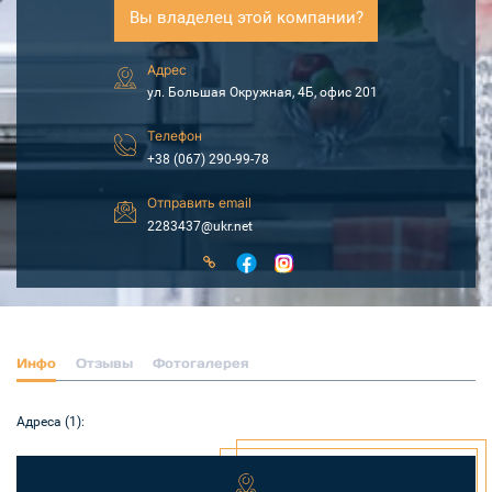
Вы владелец этой компании?
Адрес
ул. Большая Окружная, 4Б, офис 201
Телефон
+38 (067) 290-99-78
Отправить email
2283437@ukr.net
Инфо
Отзывы
Фотогалерея
Адреса (1):