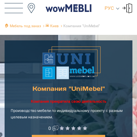
РУС
🏠
🌇
Мебель под заказ
Киев
Компания "UniMebel"
Компания "UniMebel"
Компания прекратила свою деятельность
Производство мебели по индивидуальному проекту с разным
целевым назначением.
0