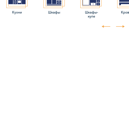
Кухни
Шкафы
Шкафы-
Кров
купе