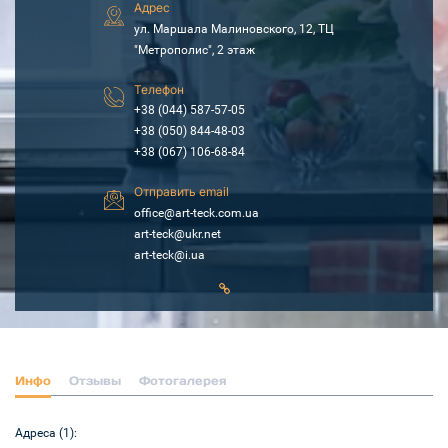
Адрес
ул. Маршала Малиновского, 12, ТЦ
"Метрополис", 2 этаж
Телефон
+38 (044) 587-57-05
+38 (050) 844-48-03
+38 (067) 106-68-84
Отправить email
office@art-teck.com.ua
art-teck@ukr.net
art-teck@i.ua
Инфо
Отзывы
Фотогалерея
Адреса (1):