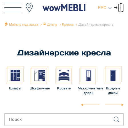
РУС
🏠
🌇
Мебель под заказ
Днепр
Кресла
Дизайнерские кресла
Дизайнерские кресла
Шкафы
Шкафы-купе
Кровати
Межкомнатные
Входные
двери
двери