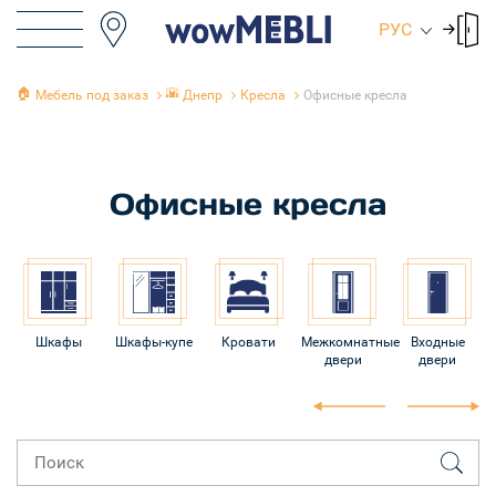
РУС
🏠
🌇
Мебель под заказ
Днепр
Кресла
Офисные кресла
Офисные кресла
Шкафы
Шкафы-купе
Кровати
Межкомнатные
Входные
двери
двери