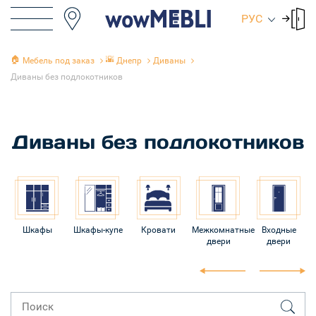
РУС
🏠
🌇
Мебель под заказ
Днепр
Диваны
Диваны без подлокотников
Диваны без подлокотников
Шкафы
Шкафы-купе
Кровати
Межкомнатные
Входные
двери
двери