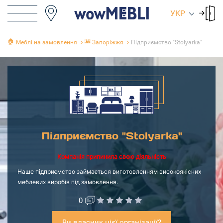
УКР
🏠
🌇
Меблі на замовлення
Запоріжжя
Підприємство "Stolyarka"
Підприємство "Stolyarka"
Компанія припинила свою діяльність
Наше підприємство займається виготовленням високоякісних
меблевих виробів під замовлення.
0
Ви власник цієї організації?