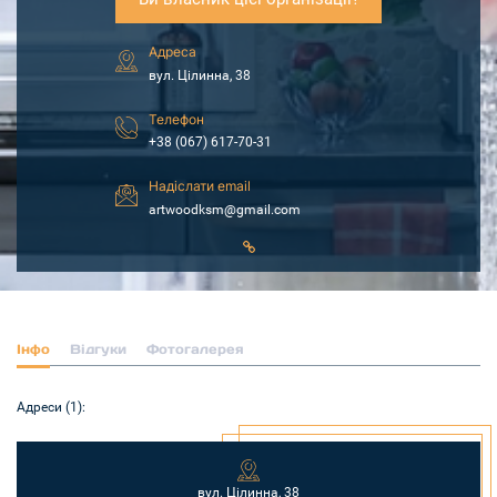
Адреса
вул. Цілинна, 38
Телефон
+38 (067) 617-70-31
Надіслати email
artwoodksm@gmail.com
Інфо
Відгуки
Фотогалерея
Адреси (1):
вул. Цілинна, 38