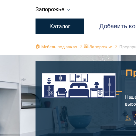
Запорожье
Добавить к
Каталог
🏠
🌇
Мебель под заказ
Запорожье
Предприя
Пр
Наше
высо