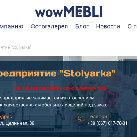
омпанию
Фотогалерея
Блог
Новости
О 
тие "Stolyarka"
едприятие "Stolyarka"
Компания прекратила свою деятельность
 предприятие занимается изготовлением
кокачественных мебельных изделий под заказ.
Адрес
Телефон
ул. Целинная, 38
+38 (067) 617-70-31