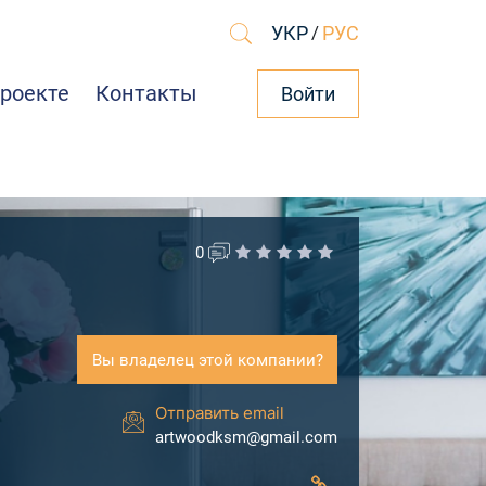
УКР
/
РУС
проекте
Контакты
Войти
0
Вы владелец этой компании?
Отправить email
artwoodksm@gmail.com