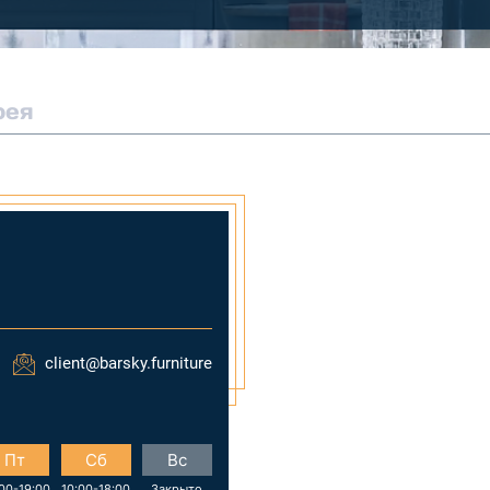
рея
client@barsky.furniture
Пт
Сб
Вс
00-19:00
10:00-18:00
Закрыто