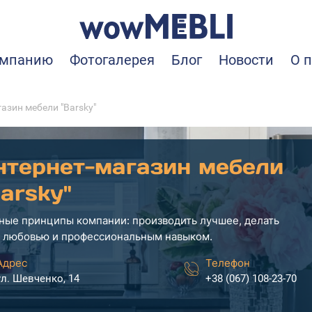
омпанию
Фотогалерея
Блог
Новости
О 
азин мебели "Barsky"
нтернет-магазин мебели
arsky"
ные принципы компании: производить лучшее, делать
с любовью и профессиональным навыком.
Адрес
Телефон
ул. Шевченко, 14
+38 (067) 108-23-70