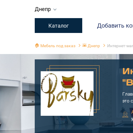
Днепр
Добавить к
Каталог
🏠
🌇
Мебель под заказ
Днепр
Интернет-маг
И
"B
Глав
это 