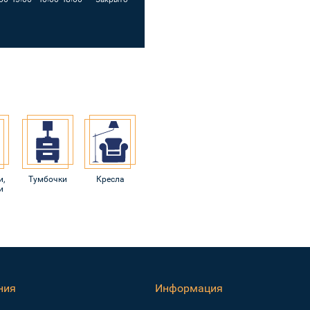
и,
Тумбочки
Кресла
и
ния
Информация