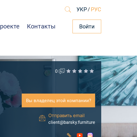
УКР
/
РУС
проекте
Контакты
Войти
0
Вы владелец этой компании?
Отправить email
client@barsky.furniture