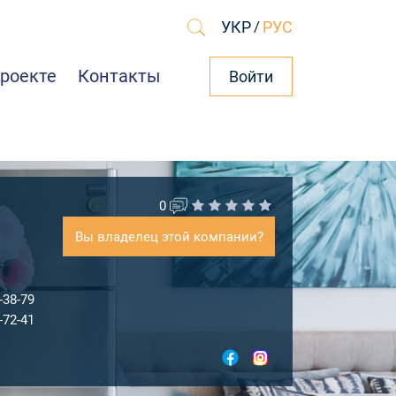
УКР
/
РУС
проекте
Контакты
Войти
0
Вы владелец этой компании?
-38-79
-72-41