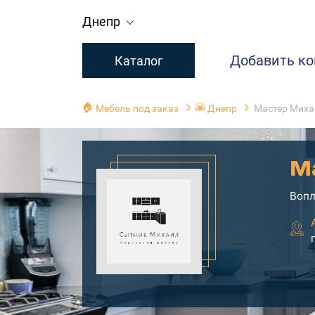
Днепр
Добавить к
Каталог
🏠
🌇
Мебель под заказ
Днепр
Мастер Миха
М
Вопл