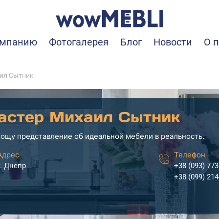
омпанию
Фотогалерея
Блог
Новости
О 
ил Сытник
астер Михаил Сытник
ощу представление об идеальной мебели в реальность.
Адрес
Телефон
г. Днепр
+38 (093) 773
+38 (099) 214