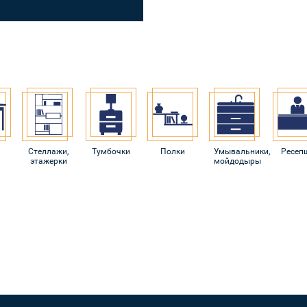
Стеллажи,
Тумбочки
Полки
Умывальники,
Ресеп
этажерки
мойдодыры