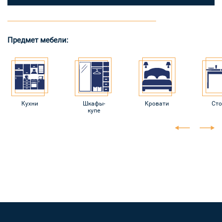
Предмет мебели:
Кухни
Шкафы-
Кровати
Ст
купе