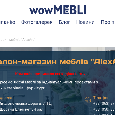
мпанію
Фотогалерея
Блог
Новини
Про п
азин меблів "AlexArt"
лон-магазин меблів "Alex
Компанія припинила свою діяльність
рюємо якісні меблі за індивідуальними проектами з
их матеріалів і фурнітури.
Адреса
Телефон
Овідіопольська дорога, 7, ТЦ
+38 (063) 87
"Шостий Елемент", 4 зал
+38 (050) 88