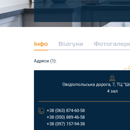
Інфо
Відгуки
Фотогалер
Адреси (1):
Овідіопольська дорога, 7, ТЦ "Ш
4 зал
+38 (063) 874-60-58
+38 (050) 889-46-58
+38 (097) 157-94-38