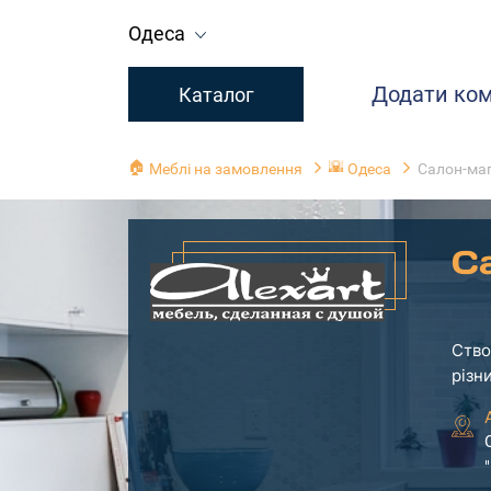
Одеса
Додати ко
Каталог
🏠
🌇
Меблі на замовлення
Одеса
Салон-маг
Са
Ство
різн