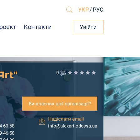
УКР
/
РУС
роект
Контакти
Увійти
Art"
0
Ви власник цієї організації?
Надіслати email
4-60-58
info@alexart.odessa.ua
9-46-58