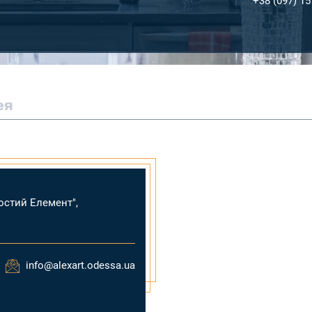
+38 (097) 15
ея
остий Елемент",
info@alexart.odessa.ua