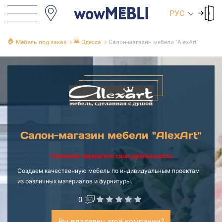
РУС
🏠
🌇
Мебель под заказ
Одесса
Салон-магазин мебели "AlexArt"
Салон-магазин мебели "AlexArt"
Компания прекратила свою деятельность
Создаем качественную мебель по индивидуальным проектам
из различных материалов и фурнитуры.
0
Вы владелец этой компании?