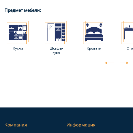
Предмет мебели:
Кухни
Шкафы-
Кровати
Ст
купе
Компания
Информация