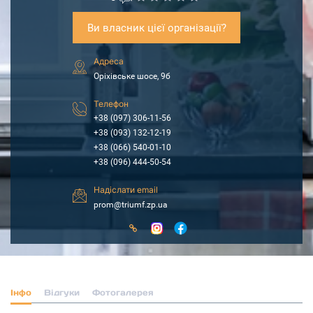
Ви власник цієї організації?
Адреса
Оріхівське шосе, 9б
Телефон
+38 (097) 306-11-56
+38 (093) 132-12-19
+38 (066) 540-01-10
+38 (096) 444-50-54
Надіслати email
prom@triumf.zp.ua
Інфо
Відгуки
Фотогалерея