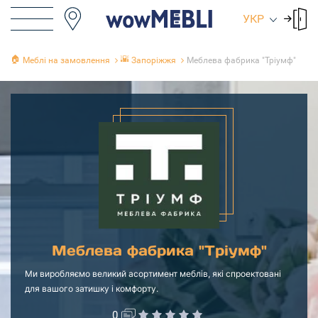
УКР
🏠
🌇
Меблі на замовлення
Запоріжжя
Меблева фабрика "Тріумф"
Меблева фабрика "Тріумф"
Ми виробляємо великий асортимент меблів, які спроектовані
для вашого затишку і комфорту.
0