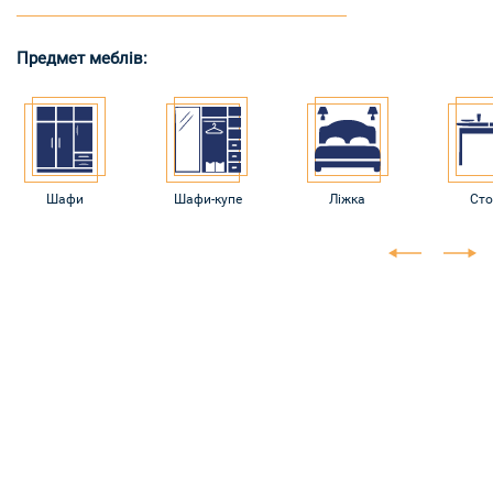
Предмет меблів:
Шафи
Шафи-купе
Ліжка
Сто