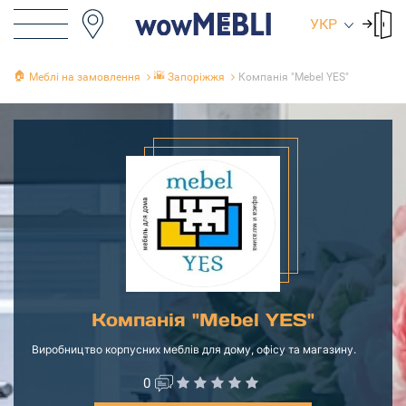
УКР
🏠
🌇
Меблі на замовлення
Запоріжжя
Компанія "Мebel YES"
Компанія "Мebel YES"
Виробництво корпусних меблів для дому, офісу та магазину.
0