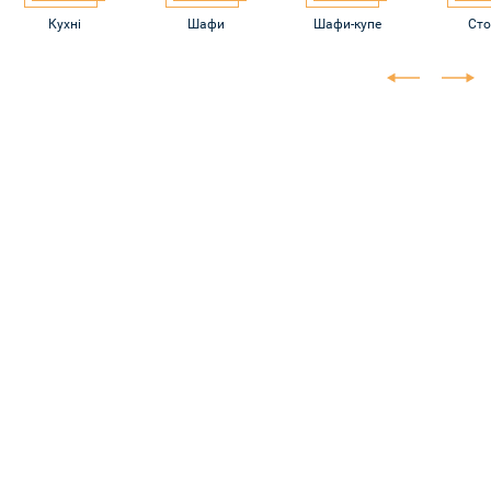
Кухні
Шафи
Шафи-купе
Ст