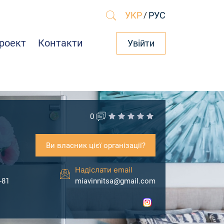
УКР
/
РУС
роект
Контакти
Увійти
0
Ви власник цієї організації?
Надіслати email
-81
miavinnitsa@gmail.com