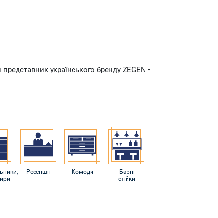
ий представник українського бренду ZEGEN •
ьники,
Ресепшн
Комоди
Барні
ири
стійки