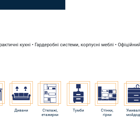
рактичні кухні • Гардеробні системи, корпусні меблі • Офіційн
Дивани
Стелажі,
Тумби
Стінки,
Умивал
етажерки
гірки
мойдод