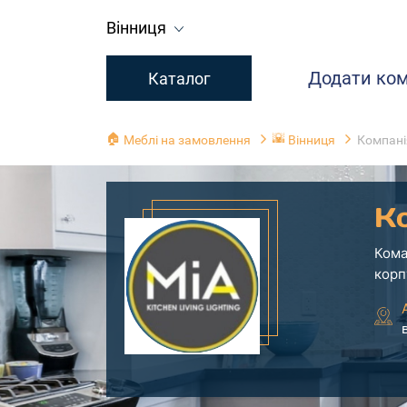
Вінниця
Додати ко
Каталог
🏠
🌇
Меблі на замовлення
Вінниця
Компані
К
Кома
корп