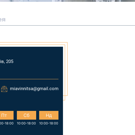
ея
ів, 205
miavinnitsa@gmail.com
Пт
Сб
Нд
00-18:00
10:00-18:00
10:00-18:00