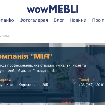
мпанію
Фотогалерея
Блог
Новини
Про п
я "MIA"
омпанія "MIA"
нда професіоналів, яка створює унікальні кухні та
усні меблі будь-якої складності.
Адреса
Телефон
вул. Князів Коріатовичів, 205
+38 (067) 430-81