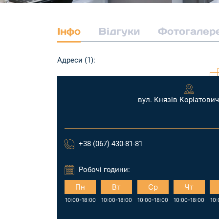
Інфо
Відгуки
Фотогалер
Адреси (1):
вул. Князів Коріатович
+38 (067) 430-81-81
Робочі години:
Пн
Вт
Ср
Чт
10:00-18:00
10:00-18:00
10:00-18:00
10:00-18:00
10: