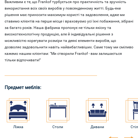
Важливим є те, що Frankof турбується про практичність та зручність
використання всіх своїх виробів у повсякденному житті. Будь-яке
рішення має приносити максимум користі та задоволення, адже ми
ставимо клієнтів на перше місце і враховуємо усі їхні побажання, зібрані
за багато років. Наша фабрика пропонує не тільки якісну та
високотехнологічну продукцію, але й індивідуальні рішення з
можливістю корегувати розміри та деякі елементи виробів, що
дозволяє задовольнити навіть найвибагливіших. Саме тому ми сміливо
кажемо нашим клієнтам: "Ми створили Frankof - вам залишається
тільки відпочивати!"
Предмет меблів:
Ліжка
Столи
Дивани
Стіл