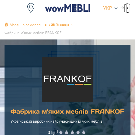
УКР
🏠
🌇
Меблі на замовлення
Вінниця
Фабрика м'яких меблів FRANKOF
Фабрика м'яких меблів FRANKOF
Український виробник найсучасніших м'яких меблів.
0