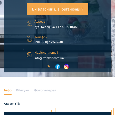
Ви власник цієї організації?
Адреса
вул. Келецька 117 б, ТК 'ШОК'
Телефон
+38 (068) 622-42-48
Надіслати email
info@frankof.com.ua
Інфо
Відгуки
Фотогалерея
Адреси (1):