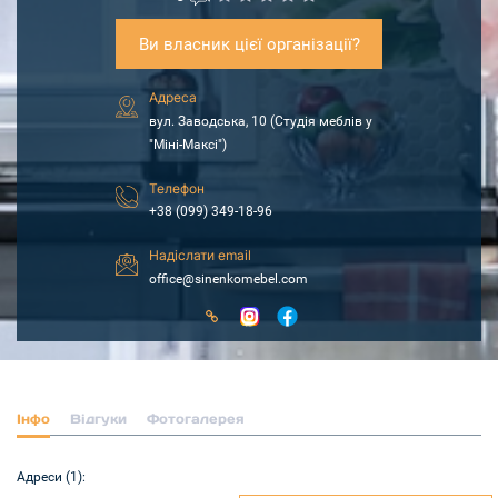
Ви власник цієї організації?
Адреса
вул. Заводська, 10 (Студія меблів у
"Міні-Максі")
Телефон
+38 (099) 349-18-96
Надіслати email
office@sinenkomebel.com
Інфо
Відгуки
Фотогалерея
Адреси (1):