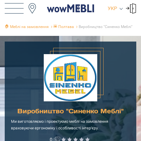
УКР
🏠
🌇
Меблі на замовлення
Полтава
Виробництво "Синенко Меблі"
Виробництво "Синенко Меблі"
Ми виготовляємо і проектуємо меблі на замовлення
враховуючи ергономіку і особливості інтер'єру.
0