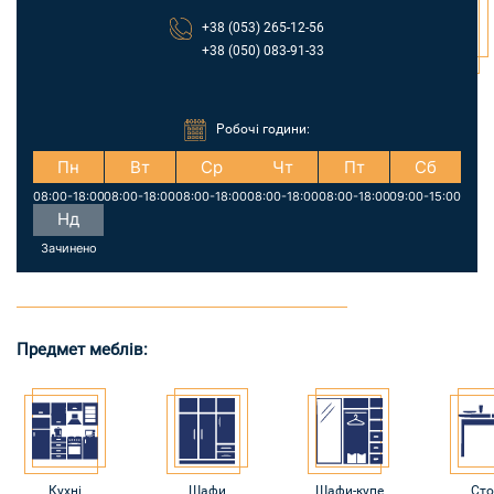
+38 (053) 265-12-56
+38 (050) 083-91-33
Робочі години:
Пн
Вт
Ср
Чт
Пт
Сб
08:00-18:00
08:00-18:00
08:00-18:00
08:00-18:00
08:00-18:00
09:00-15:00
Нд
Зачинено
Предмет меблів:
Кухні
Шафи
Шафи-купе
Сто