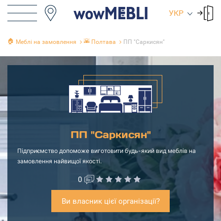
УКР
🏠
🌇
Меблі на замовлення
Полтава
ПП "Саркисян"
ПП "Саркисян"
Підприємство допоможе виготовити будь-який вид меблів на
замовлення найвищої якості.
0
Ви власник цієї організації?