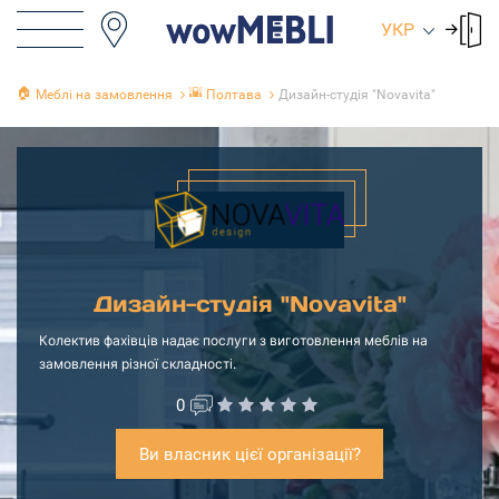
УКР
🏠
🌇
Меблі на замовлення
Полтава
Дизайн-студія "Novavita"
Дизайн-студія "Novavita"
Колектив фахівців надає послуги з виготовлення меблів на
замовлення різної складності.
0
Ви власник цієї організації?