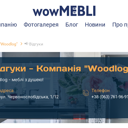
мпанію
Фотогалерея
Блог
Новини
Про п
📢
"Woodlog"
Відгуки
дгуки - Компанія "Woodlog
log - меблі з душею!
Адреса
Телефон
вул. Червонослобідська, 1/12
+38 (063) 761-96-9