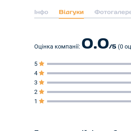
Інфо
Відгуки
Фотогалер
0.0
/5
Оцінка компанії:
(0 о
5
4
3
2
1