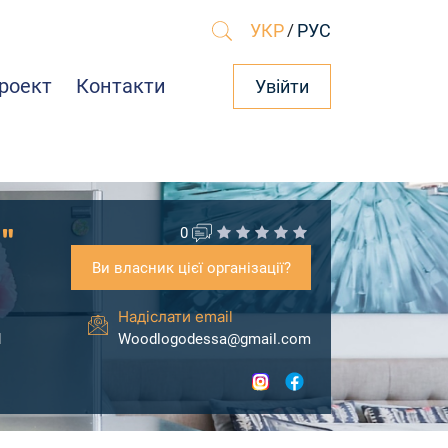
УКР
/
РУС
роект
Контакти
Увійти
"
0
Ви власник цієї організації?
Надіслати email
1
Woodlogodessa@gmail.com