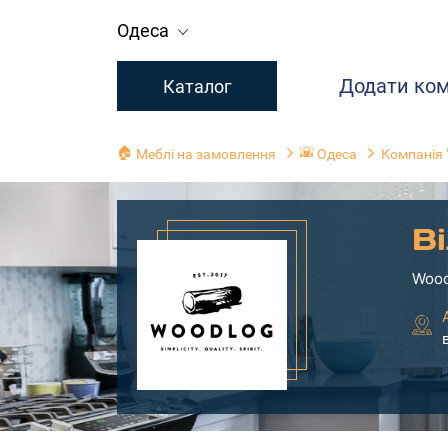
Одеса
Додати ко
Каталог
🏠
🌇
Меблі на замовлення
Одеса
Компанія 
Ві
Wood