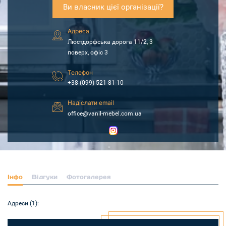
Ви власник цієї організації?
Адреса
Люстдорфська дорога 11/2, 3
поверх, офіс 3
Телефон
+38 (099) 521-81-10
Надіслати email
office@vanil-mebel.com.ua
Інфо
Відгуки
Фотогалерея
Адреси (1):