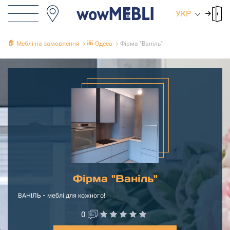
УКР
🏠
🌇
Меблі на замовлення
Одеса
Фірма "Ваніль"
Фірма "Ваніль"
ВАНІЛЬ - меблі для кожного!
0