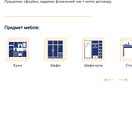
Працюємо офіційно, надаємо фіскальний чек + копію договору.
Предмет меблів:
Кухні
Шафи
Шафи-купе
Ст