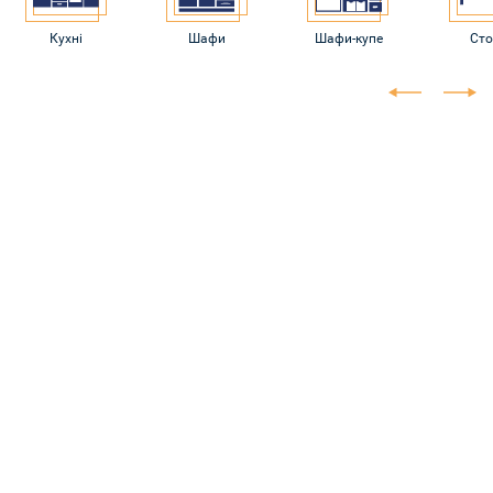
Кухні
Шафи
Шафи-купе
Ст