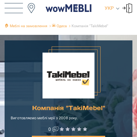
УКР
🏠
🌇
Меблі на замовлення
Одеса
Компанія "TakiMebel"
Компанія "TakiMebel"
Виготовляємо меблі мрії з 2008 року.
0