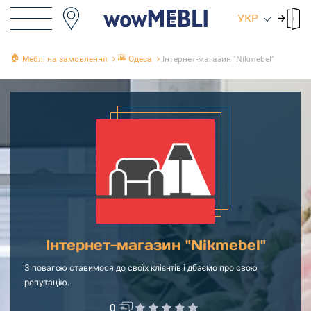
УКР
🏠
🌇
Меблі на замовлення
Одеса
Інтернет-магазин "Nikmebel"
Інтернет-магазин "Nikmebel"
З повагою ставимося до своїх клієнтів і дбаємо про свою
репутацію.
0