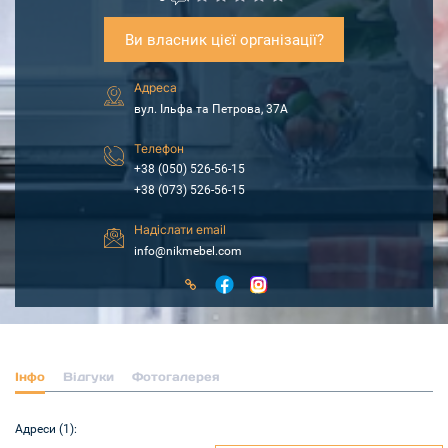
Ви власник цієї організації?
Адреса
вул. Ільфа та Петрова, 37А
Телефон
+38 (050) 526-56-15
+38 (073) 526-56-15
Надіслати email
info@nikmebel.com
Інфо
Відгуки
Фотогалерея
Адреси (1):