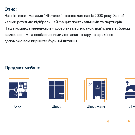
Опис:
Наш інтернет-магазин "Nikmebel" працює для вас із 2008 року. За цей
час ми ретельно підібрали найкращих постачальників та партнерів.
Наша команда менеджерів чудово знає всі нюанси, пов'язані з вибором,
замовленням та особливостями доставки товару та з радістю
допоможе вам вирішити будь-які питання.
Предмет меблів:
Кухні
Шафи
Шафи-купе
Лі