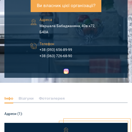
Ви власник цієї організації?
Адреса
Маршала Бабаджаняна, 40в к72,
Б40А
Телефон
+38 (093) 656-89-99
+38 (063) 726-68-90
Інфо
Відгуки
Фотогалерея
Адреси (1):