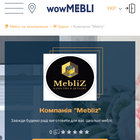
УКР
🏠
🌇
Меблі на замовлення
Одеса
Компанія "Mebliz"
Компанія "Mebliz"
Завжди будемо раді виготовити для вас ідеальні меблі.
0