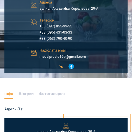
Адреса
вулиця Академіка Корольова, 29-А
Телефон
+38 (097) 055-99-55
+38 (095) 431-03-33
+38 (063) 790-40-90
Надіслати email
mebelprosto16b@gmail.com
Інфо
Відгуки
Фотогалерея
Адреси (1):
вулиця Академіка Корольова, 29-А