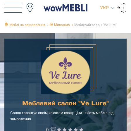
УКР
🏠
🌇
Меблі на замовлення
Миколаїв
Меблевий салон "Ve Lure"
Меблевий салон "Ve Lure"
Салон гарантує своїм клієнтам кращі ціни і якість меблів під
замовлення.
0