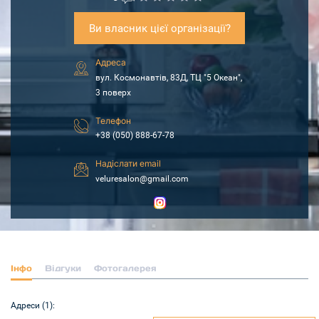
Ви власник цієї організації?
Адреса
вул. Космонавтів, 83Д, ТЦ "5 Океан",
3 поверх
Телефон
+38 (050) 888-67-78
Надіслати email
veluresalon@gmail.com
Інфо
Відгуки
Фотогалерея
Адреси (1):