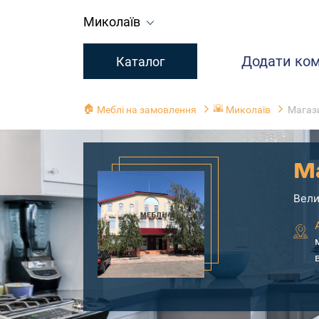
Миколаїв
Додати ко
Каталог
🏠
🌇
Меблі на замовлення
Миколаїв
Магази
М
Вели