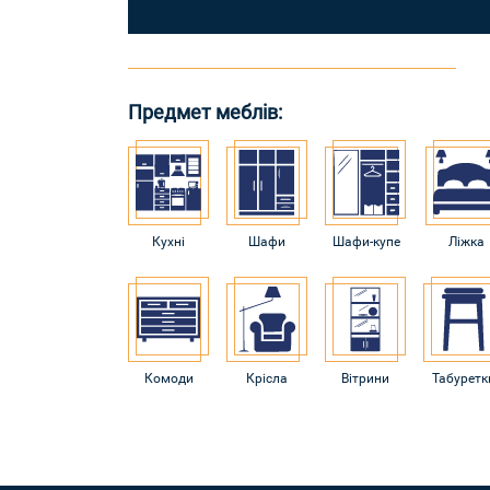
Предмет меблів:
Кухні
Шафи
Шафи-купе
Ліжка
Комоди
Крісла
Вітрини
Табуретк