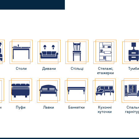
Столи
Дивани
Стільці
Стелажі,
Тумб
етажерки
и
Пуфи
Лавки
Банкетки
Кухонні
Спальн
куточки
гарніту