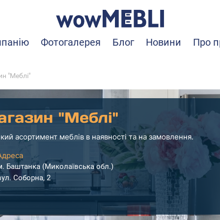
мпанію
Фотогалерея
Блог
Новини
Про п
н "Меблі"
агазин "Меблі"
кий асортимент меблів в наявності та на замовлення.
Адреса
м. Баштанка (Миколаївська обл.)
вул. Соборна, 2