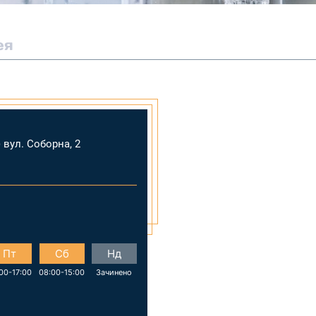
ея
 вул. Соборна, 2
Пт
Сб
Нд
00-17:00
08:00-15:00
Зачинено