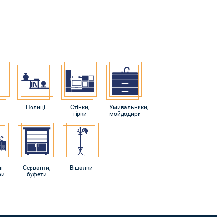
и
Полиці
Стінки,
Умивальники,
гірки
мойдодири
і
Серванти,
Вішалки
ри
буфети