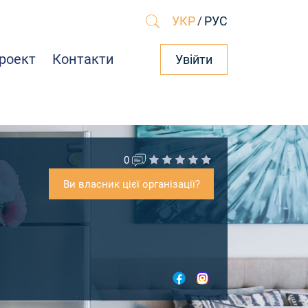
УКР
/
РУС
роект
Контакти
Увійти
0
Ви власник цієї організації?