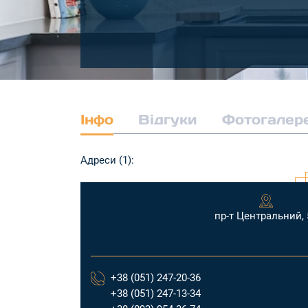
Інфо
Відгуки
Фотогалер
Адреси (1):
пр-т Центральний, 
+38 (051) 247-20-36
+38 (051) 247-13-34