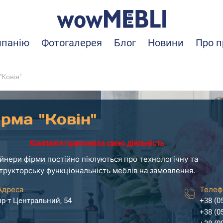
мпанію
Фотогалерея
Блог
Новини
Про п
"Ковін"
рма "Ковін"
Компанія припинила свою діяльність
йнери фірми постійно піклуються про технологічну та
трукторську функціональність меблів на замовлення.
Адреса
Телеф
пр-т Центральний, 54
+38 (0
+38 (0