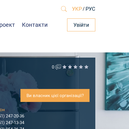
УКР
/
РУС
роект
Контакти
Увійти
0
Ви власник цієї організації?
он
51) 247-20-36
51) 247-13-34