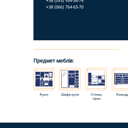
+38 (093) 954-36-74
+38 (066) 764-65-70
Предмет меблів:
Кухні
Шафи-купе
Стінки,
Комод
гірки