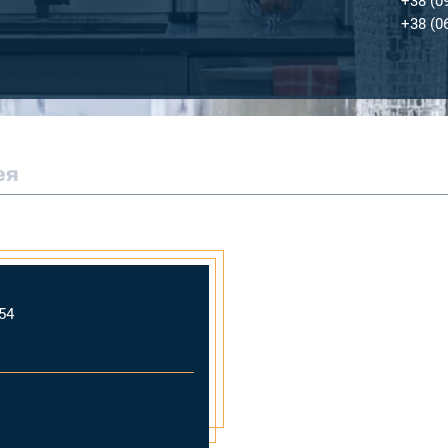
+38 (0
+38 (0
ея
54