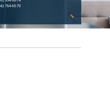
93) 954-36-74
66) 764-65-70