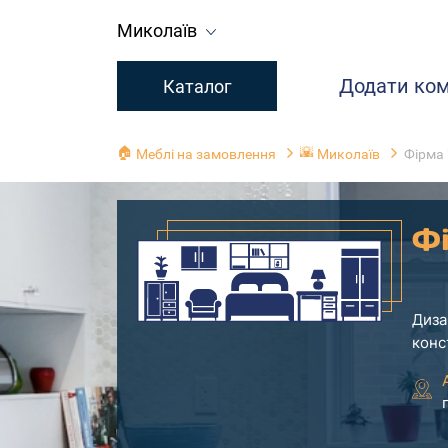
Миколаїв
Додати ко
Каталог
🏠
🌇
Меблі на замовлення
Миколаїв
Фірма 
Фі
Диза
конс