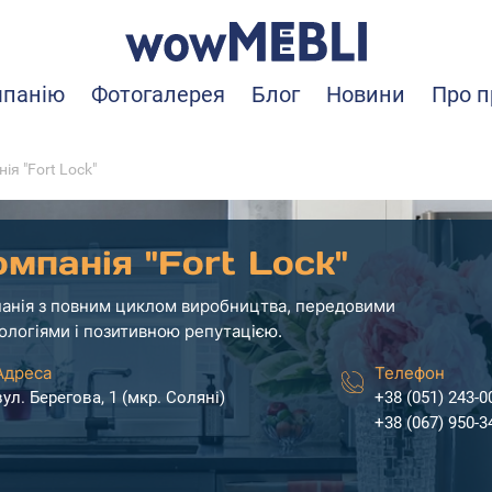
мпанію
Фотогалерея
Блог
Новини
Про п
ія "Fort Lock"
мпанія "Fort Lock"
анія з повним циклом виробництва, передовими
ологіями і позитивною репутацією.
Адреса
Телефон
вул. Берегова, 1 (мкр. Соляні)
+38 (051) 243-0
+38 (067) 950-3