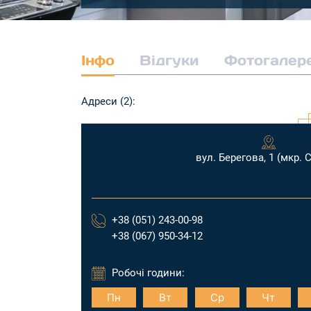
Інфо
Відгуки
Фотогалер
Адреси (2):
вул. Берегова, 1 (мкр. 
+38 (051) 243-00-98
+38 (067) 950-34-12
Робочі години:
Пн
Вт
Ср
Чт