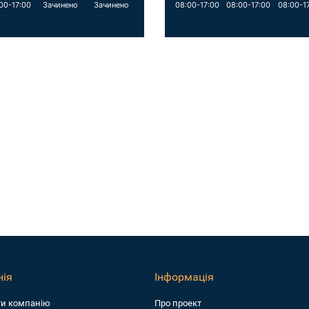
00-17:00
Зачинено
Зачинено
08:00-17:00
08:00-17:00
08:00-1
ія
Інформація
ти компанiю
Про проект