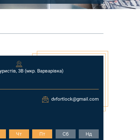
ристів, 3В (мкр. Варварівка)
dvfortlock@gmail.com
Чт
Пт
Сб
Нд