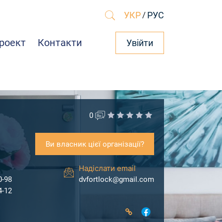
УКР
/
РУС
роект
Контакти
Увійти
0
Ви власник цієї організації?
Надіслати email
0-98
dvfortlock@gmail.com
4-12