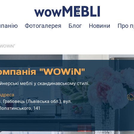
мпанію
Фотогалерея
Блог
Новини
Про п
"WOWiN"
омпанія "WOWiN"
йнерські меблі у скандинавському стилі.
Адреса
с. Грабовець (Львівська обл.), вул.
Лопатинського, 141