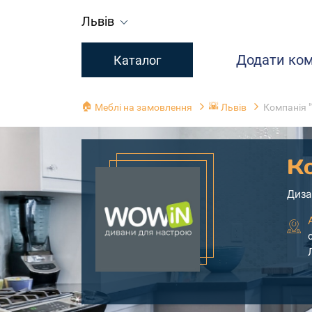
Львів
Додати ко
Каталог
🏠
🌇
Меблі на замовлення
Львів
Компанія 
К
Диза