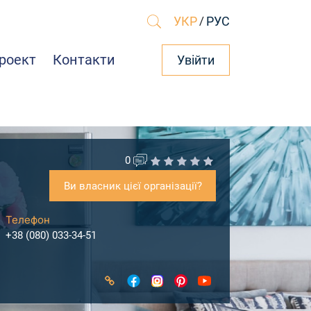
УКР
/
РУС
роект
Контакти
Увійти
0
Ви власник цієї організації?
Телефон
+38 (080) 033-34-51