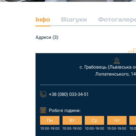
Інфо
Відгуки
Фотогалер
Адреси (3):
с. Грабовець (Львівська об
Лопатинського, 14
+38 (080) 033-34-51
Робочі години:
Нд
Пн
Вт
Ср
Чт
11:00-17:00
10:00-19:00
10:00-19:00
10:00-19:00
10:00-19:00
10: