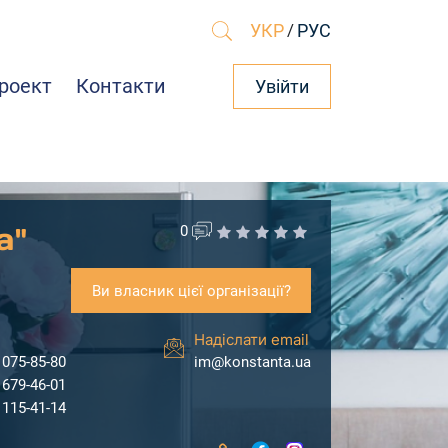
УКР
/
РУС
роект
Контакти
Увійти
а"
0
Ви власник цієї організації?
Надіслати email
 075-85-80
im@konstanta.ua
 679-46-01
 115-41-14