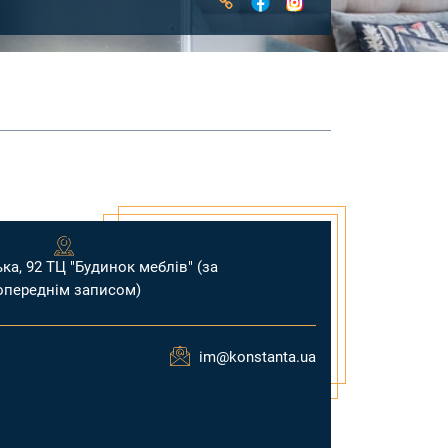
ка, 92 ТЦ "Будинок меблів" (за
опереднім записом)
im@konstanta.ua
+38 
+38 
+38 