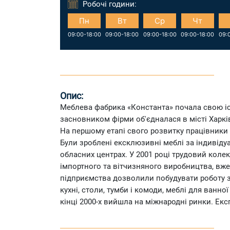
Робочі години:
Нд
Пн
Вт
Ср
Чт
09:00-15:00
09:00-18:00
09:00-18:00
09:00-18:00
09:00-18:00
09:
Опис:
Меблева фабрика «Константа» почала свою істор
засновником фірми об'єдналася в місті Харкі
На першому етапі свого розвитку працівник
Були зроблені ексклюзивні меблі за індивіду
обласних центрах. У 2001 році трудовий кол
імпортного та вітчизняного виробництва, вже 
підприємства дозволили побудувати роботу з ди
кухні, столи, тумби і комоди, меблі для ванн
кінці 2000-х вийшла на міжнародні ринки. Екс