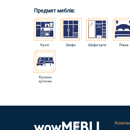
Предмет меблів:
Кухні
Шафи
Шафи-купе
Ліжка
Кухонні
куточки
Компан