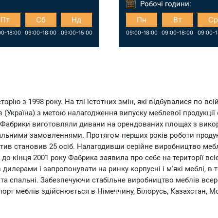
Робочі години:
Пт
Сб
Нд
Пн
Вт
Ср
00-18:00
09:00-18:00
09:00-15:00
09:00-18:00
09:00-18:00
09:00-1
ію з 1998 року. На тлі істотних змін, які відбувалися по всій 
в (Україна) з метою налагодження випуску меблевої продукції
и Фабрики виготовляли дивани на орендованих площах з вико
альними замовленнями. Протягом перших років роботи продукц
ектив становив 25 осіб. Налагодивши серійне виробництво м
до кінця 2001 року Фабрика заявила про себе на території всіє
лерами і запропонувати на ринку корпусні і м'які меблі, в то
ої та спальні. Забезпечуючи стабільне виробництво меблів все
порт меблів здійснюється в Німеччину, Білорусь, Казахстан, М