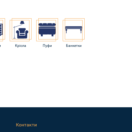
и
Крісла
Пуфи
Банкетки
Контакти