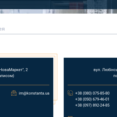
ея
"НоваМаркет", 2
вул. Любінсь
аписом)
п
im@konstanta.ua
+38 (080) 075-85-80
+38 (050) 679-46-01
+38 (097) 892-24-85