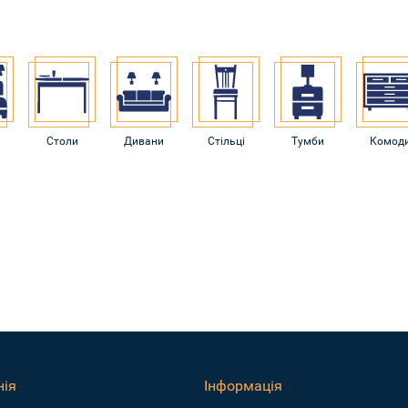
Столи
Дивани
Стільці
Тумби
Комод
ія
Інформація