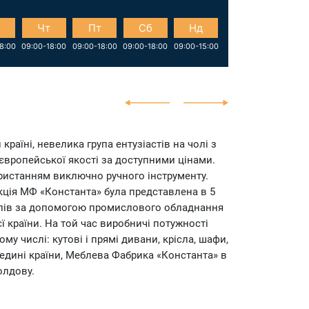
Робо
Чт
Пт
Сб
Нд
Пн
8:00
09:00-18:00
09:00-18:00
09:00-18:00
09:00-15:00
09:00-18:0
країні, невелика група ентузіастів на чолі з
 європейської якості за доступними цінами.
ристанням виключно ручного інструменту.
ія МФ «Константа» була представлена ​​в 5
еблів за допомогою промислового обладнання
ї країни. На той час виробничі потужності
му числі: кутові і прямі дивани, крісла, шафи,
редині країни, Меблева Фабрика «Константа» в
олдову.