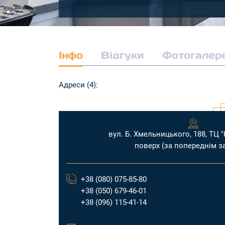
Інфо
Відгуки
Фотогалер
Адреси (4):
вул. Б. Хмельницького, 188, ТЦ 
поверх (за попереднім з
tanta.ua
+38 (080) 075-85-80
+38 (050) 679-46-01
+38 (096) 115-41-14