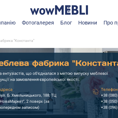
мпанію
Фотогалерея
Блог
Новини
Про п
абрика "Константа"
еблева фабрика "Констант
а ентузіастів, що об'єдналася з метою випуску меблевої
укції на замовлення європейської якості.
Адреса
Телефон
вул. Б. Хмельницького, 188, ТЦ
+38 (080)
"НоваМаркет", 2 поверх (за
+38 (050)
попереднім записом)
+38 (096)