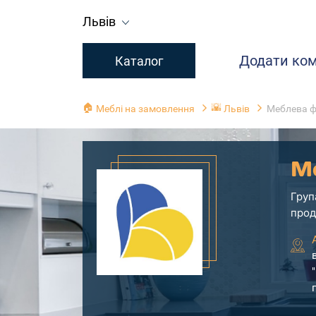
Львів
Додати ко
Каталог
🏠
🌇
Меблі на замовлення
Львів
Меблева ф
М
Груп
прод