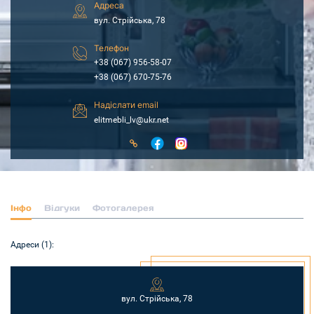
Адреса
вул. Стрійська, 78
Телефон
+38 (067) 956-58-07
+38 (067) 670-75-76
Надіслати email
elitmebli_lv@ukr.net
Інфо
Відгуки
Фотогалерея
Адреси (1):
вул. Стрійська, 78