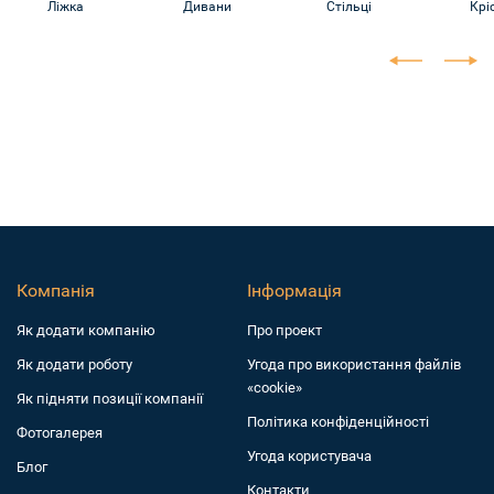
Ліжка
Дивани
Стільці
Крі
Компанія
Інформація
Як додати компанiю
Про проект
Як додати роботу
Угода про використання файлів
«cookie»
Як підняти позиції компанії
Політика конфіденційності
Фотогалерея
Угода користувача
Блог
Контакти