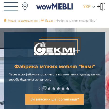
УКР
🏠
🌇
Меблі на замовлення
Львів
Фабрика м'яких меблів "Екмі"
Фабрика м'яких меблів "Екмі"
Перевагою фабрики є можливість виготовлення індивідуальних
виробів будь-якої складності.
0
Ви власник цієї організації?