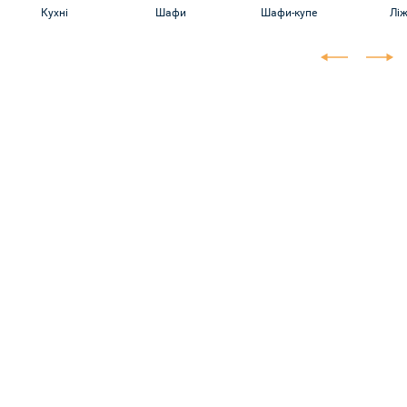
Кухні
Шафи
Шафи-купе
Лі