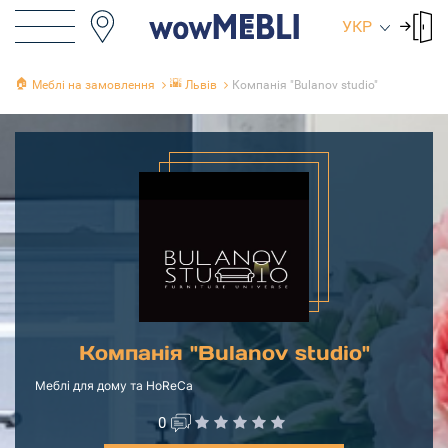
УКР
🏠
🌇
Меблі на замовлення
Львів
Компанія "Bulanov studio"
Компанія "Bulanov studio"
Меблі для дому та HoReCa
0