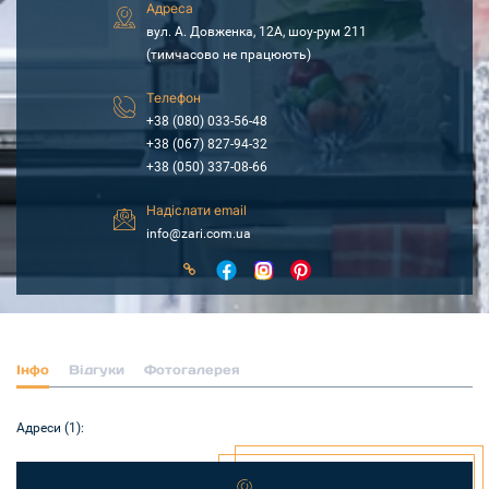
Адреса
вул. А. Довженка, 12А, шоу-рум 211
(тимчасово не працюють)
Телефон
+38 (080) 033-56-48
+38 (067) 827-94-32
+38 (050) 337-08-66
Надіслати email
info@zari.com.ua
Інфо
Відгуки
Фотогалерея
Адреси (1):