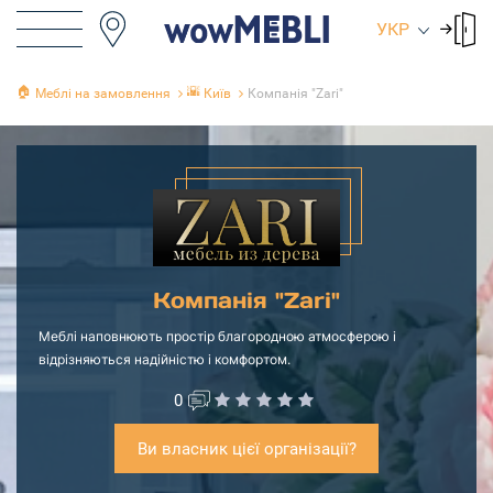
УКР
🏠
🌇
Меблі на замовлення
Київ
Компанія "Zari"
Компанія "Zari"
Меблі наповнюють простір благородною атмосферою і
відрізняються надійністю і комфортом.
0
Ви власник цієї організації?