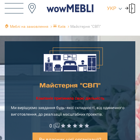
УКР
🏠
🌇
Меблі на замовлення
Київ
Майстерня "СВП"
Майстерня "СВП"
Компанія припинила свою діяльність
Ми вирішуємо завдання будь-якої складності, від одиничного
виготовлення, до реалізації масштабних проектів.
0
Ви власник цієї організації?