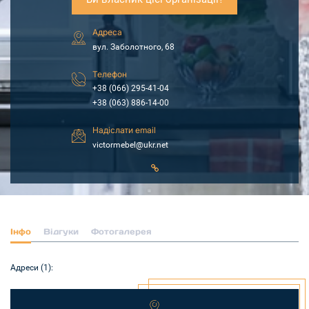
Адреса
вул. Заболотного, 68
Телефон
+38 (066) 295-41-04
+38 (063) 886-14-00
Надіслати email
victormebel@ukr.net
Інфо
Відгуки
Фотогалерея
Адреси (1):