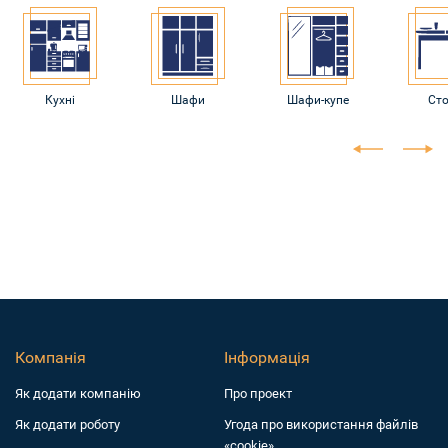
Кухні
Шафи
Шафи-купе
Ст
Компанія
Інформація
Як додати компанiю
Про проект
Як додати роботу
Угода про використання файлів
«cookie»